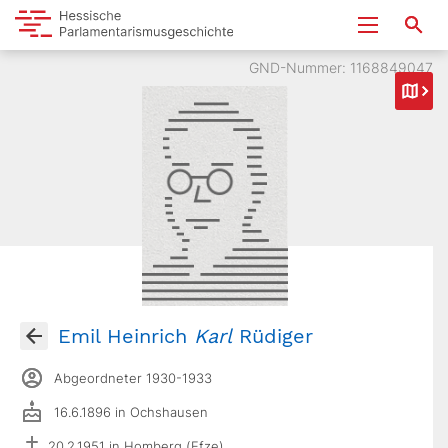
GND-Nummer: 1168849047
Emil Heinrich
Karl
Rüdiger
Abgeordneter 1930-1933
16.6.1896 in Ochshausen
20.2.1951 in Homberg (Efze)