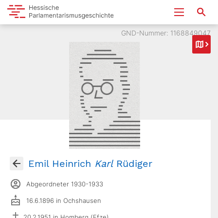
GND-Nummer: 1168849047
Emil Heinrich
Karl
Rüdiger
Abgeordneter 1930-1933
16.6.1896 in Ochshausen
20.2.1951 in Homberg (Efze)