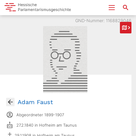
GND-Nummer: 1168829046
Adam Faust
Abgeordneter 1899-1907
27.2.1840 in Hofheim am Taunus
29.1.1908 in Hofheim am Taunus