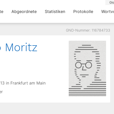
Glo
te
Abgeordnete
Statistiken
Protokolle
Wortv
GND-Nummer: 116784733
 Moritz
913 in Frankfurt am Main
er