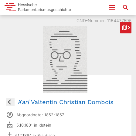
GND-Nummer: 1164477595
Karl
Valtentin Christian Dombois
Abgeordneter 1852-1857
5.10.1801 in Idstein
4.12.1864 in Braubach