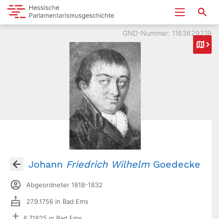
GND-Nummer: 1163629219
Johann
Friedrich
Wilhelm
Goedecke
Abgeordneter 1818-1832
27.9.1756 in Bad Ems
6.7.1825 in Bad Ems