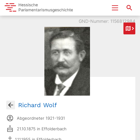
GND-Nummer: 1156812984
Richard Wolf
Abgeordneter 1921-1931
21.10.1875 in Effolderbach
1.11.1955 in Effolderbach