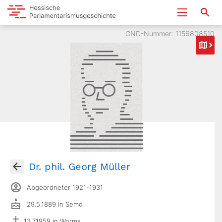
GND-Nummer: 1156808510
Dr. phil. Georg Müller
Abgeordneter 1921-1931
29.5.1889 in Semd
13.7.1959 in Worms