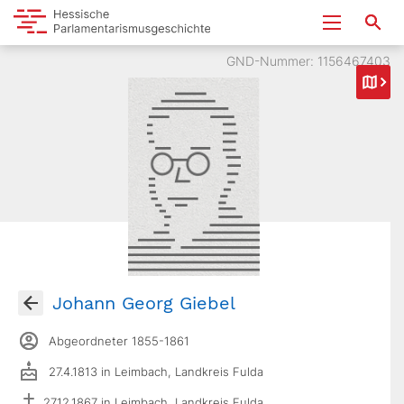
GND-Nummer: 1156467403
Johann Georg Giebel
Abgeordneter 1855-1861
27.4.1813 in Leimbach, Landkreis Fulda
27.12.1867 in Leimbach, Landkreis Fulda