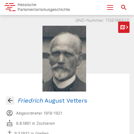
GND-Nummer: 1156196620
Friedrich
August Vetters
Abgeordneter 1919-1921
6.8.1861 in Zschieren
9.3.1932 in Gießen