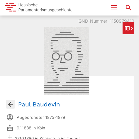
GND-Nummer: 1150979410
Paul Baudevin
Abgeordneter 1875-1879
9.1.1838 in Köln
27.10.1880 in Königstein im Taunus