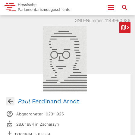
GND-Nummer: 1149960086
Paul
Ferdinand Arndt
Abgeordneter 1923-1925
28.6.1884 in Zacharzyn
17.10.1964 in Kassel