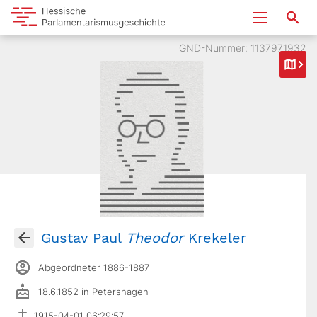
GND-Nummer: 1137971932
Gustav Paul
Theodor
Krekeler
Abgeordneter 1886-1887
18.6.1852 in Petershagen
1915-04-01 06:29:57