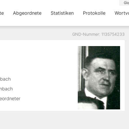
Glo
te
Abgeordnete
Statistiken
Protokolle
Wortv
GND-Nummer: 1135754233
nbach
enbach
geordneter