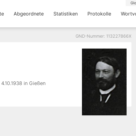
Glo
te
Abgeordnete
Statistiken
Protokolle
Wortv
GND-Nummer: 113227866X
4.10.1938 in Gießen