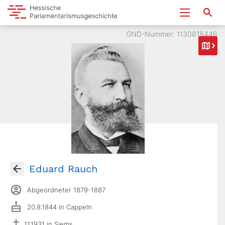
GND-Nummer: 1130818446
Eduard Rauch
Abgeordneter 1879-1887
20.8.1844 in Cappeln
11.1931 in Siems