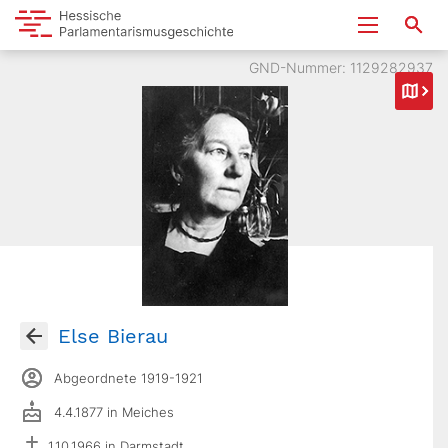
GND-Nummer: 1129282937
Else Bierau
Abgeordnete 1919-1921
4.4.1877 in Meiches
1.10.1966 in Darmstadt