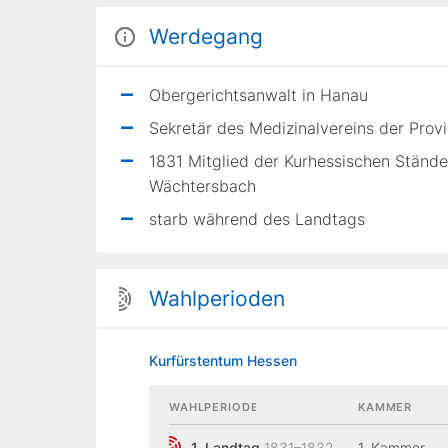
Werdegang
Obergerichtsanwalt in Hanau
Sekretär des Medizinalvereins der Prov
1831 Mitglied der Kurhessischen Ständ
Wächtersbach
starb während des Landtags
Wahlperioden
Kurfürstentum Hessen
WAHLPERIODE
KAMMER
1. Landtag
1831–1832
1. Kammer