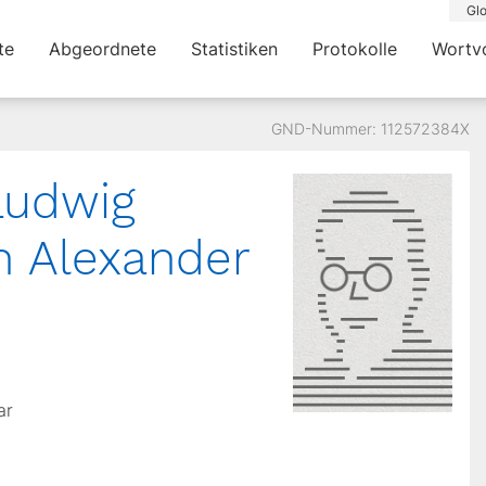
Glo
te
Abgeordnete
Statistiken
Protokolle
Wortv
GND-Nummer: 112572384X
Ludwig
ch Alexander
ar