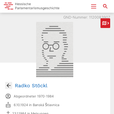
GND-Nummer: 1120083907
Radko Stöckl
Abgeordneter 1970-1984
6.10.1924 in Banská Štiavnica
23.1.1984 in Melsungen