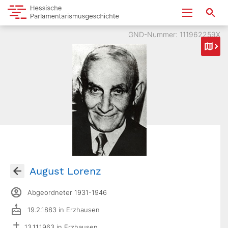
GND-Nummer: 111962259X
August Lorenz
Abgeordneter 1931-1946
19.2.1883 in Erzhausen
13.11.1963 in Erzhausen