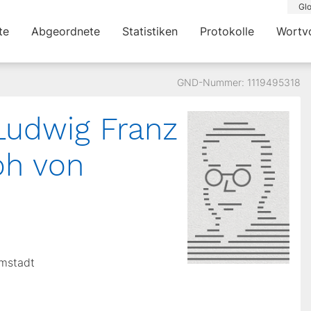
Glo
te
Abgeordnete
Statistiken
Protokolle
Wortv
GND-Nummer: 1119495318
h Ludwig Franz
ph von
rmstadt