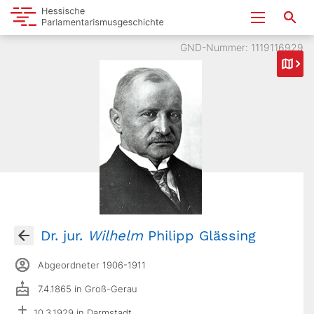
GND-Nummer: 1119116929
Dr. jur.
Wilhelm
Philipp Glässing
Abgeordneter 1906-1911
7.4.1865 in Groß-Gerau
10.3.1929 in Darmstadt