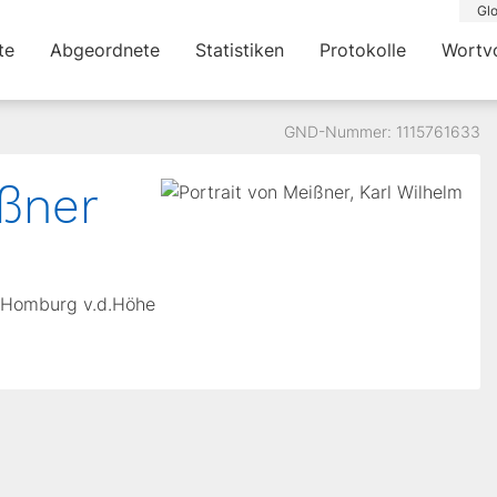
Glo
te
Abgeordnete
Statistiken
Protokolle
Wortv
GND-Nummer: 1115761633
ßner
d Homburg v.d.Höhe