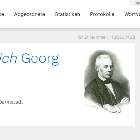
Glo
te
Abgeordnete
Statistiken
Protokolle
Wortv
GND-Nummer: 1106337433
ich
Georg
 Darmstadt