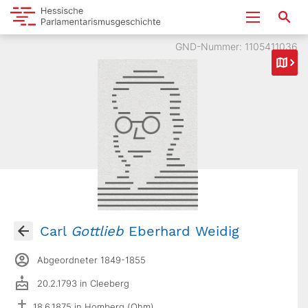
GND-Nummer: 1105411036
Carl
Gottlieb
Eberhard Weidig
Abgeordneter 1849-1855
20.2.1793 in Cleeberg
18.6.1875 in Homberg (Ohm)