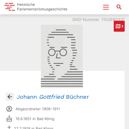
GND-Nummer: 1103680331
Johann
Gottfried
Büchner
Abgeordneter 1906-1911
16.6.1851 in Bad König
22.2.1919 in Bad König