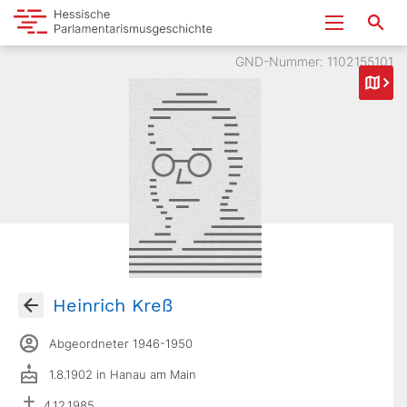
GND-Nummer: 1102155101
Heinrich Kreß
Abgeordneter 1946-1950
1.8.1902 in Hanau am Main
4.12.1985