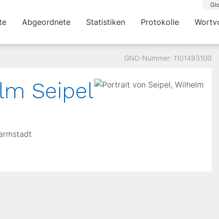
Glo
te
Abgeordnete
Statistiken
Protokolle
Wortv
GND-Nummer: 1101493100
elm Seipel
Darmstadt