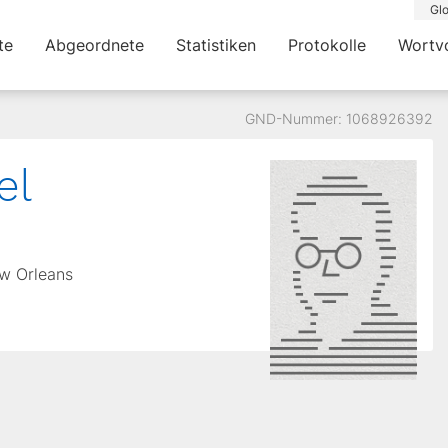
Glo
te
Abgeordnete
Statistiken
Protokolle
Wortv
GND-Nummer: 1068926392
el
ew Orleans