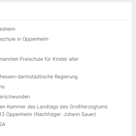
desheim
nschule in Oppenheim
nnten Freischule für Kinder aller
e hessen-darmstädtische Regierung
ns
verschwunden
eiten Kammer des Landtags des Großherzogtums
n13 Oppenheim (Nachfolger: Johann Sauer)
USA