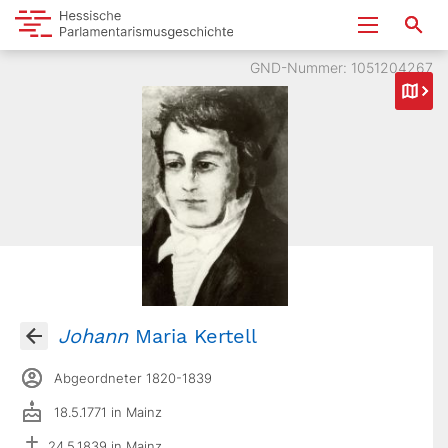
GND-Nummer: 1051204267
Johann
Maria Kertell
Abgeordneter 1820-1839
18.5.1771 in Mainz
24.5.1839 in Mainz