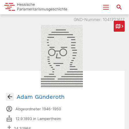
GND-Nummer: 1041721617
Adam Günderoth
Abgeordneter 1946-1950
12.9.1893 in Lampertheim
24.3.1964