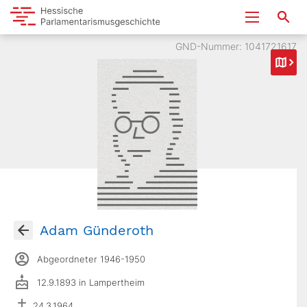
GND-Nummer: 1041721617
Adam Günderoth
Abgeordneter 1946-1950
12.9.1893 in Lampertheim
24.3.1964