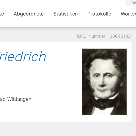
Glo
te
Abgeordnete
Statistiken
Protokolle
Wortv
GND-Nummer: 1036461181
riedrich
Bad Wildungen