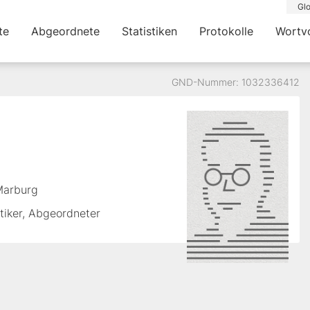
Glo
te
Abgeordnete
Statistiken
Protokolle
Wortv
GND-Nummer: 1032336412
Marburg
itiker, Abgeordneter