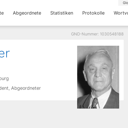
Glo
te
Abgeordnete
Statistiken
Protokolle
Wortv
GND-Nummer: 1030548188
er
lburg
sident, Abgeordneter