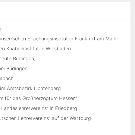
g
nsen'schen Erziehungsinstitut in Frankfurt am Main
en Knabeninstitut in Wiesbaden
(heute Büdingen)
bei Büdingen
umbach
 im Amtsbezirk Lichtenberg
ts für das Großherzogtum Hessen“
andeslehrervereins“ in Friedberg
tschen Lehrervereins“ auf der Wartburg