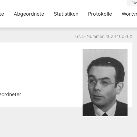
Glo
te
Abgeordnete
Statistiken
Protokolle
Wortv
GND-Nummer: 102440076X
eordneter