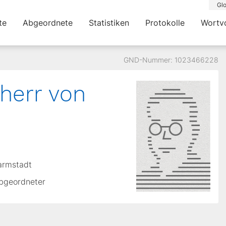
Glo
te
Abgeordnete
Statistiken
Protokolle
Wortv
GND-Nummer: 1023466228
herr von
Darmstadt
Abgeordneter