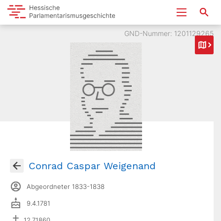
GND-Nummer: 1201129265
Conrad Caspar Weigenand
Abgeordneter 1833-1838
9.4.1781
12.7.1860