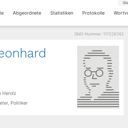
Glo
te
Abgeordnete
Statistiken
Protokolle
Wortv
GND-Nummer: 117226742
eonhard
n Herolz
ter, Politiker